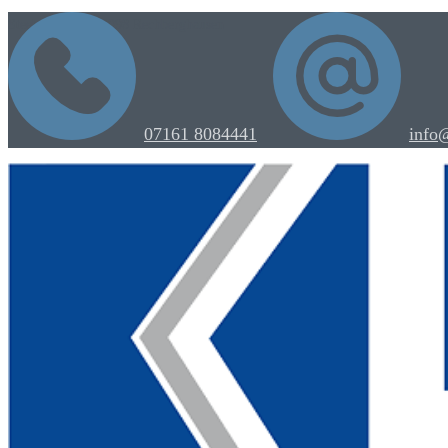
Steebstraße 4 | 73098 Rechberghausen
07161 8084441
info