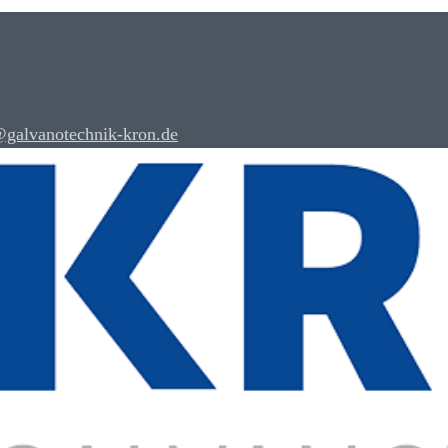
@galvanotechnik-kron.de